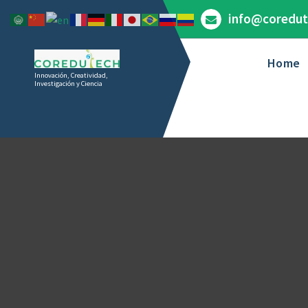
Saltar
info@coredut
al
contenido
Home
Innovación, Creatividad,
Investigación y Ciencia